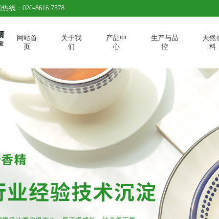
热线：020-8616 7578
网站首
关于我
产品中
生产与品
天然
页
们
心
控
料