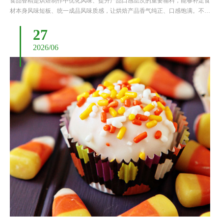
食品香精是烘焙制作中优化风味、提升产品口感层次的重要辅料，能够补足食
材本身风味短板、统一成品风味质感，让烘焙产品香气纯正、口感饱满。不同
于普通食用香精，烘焙专用香精需要耐受高温烘烤、发酵等特殊工艺环境，同
27
时要适配面包、蛋糕、点心等不同烘焙品类的风味调性。很多制作......
2026/06