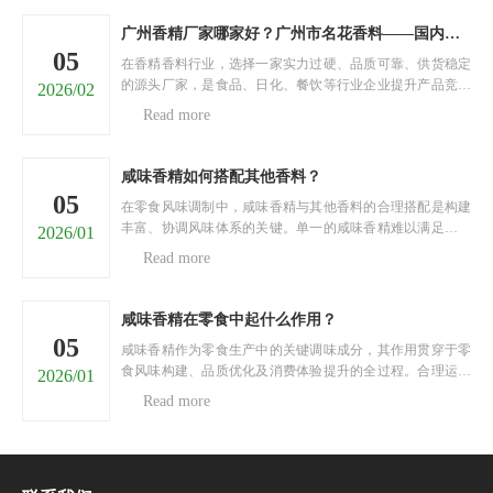
广州香精厂家哪家好？广州市名花香料——国内香精源头直供厂家
05
在香精香料行业，选择一家实力过硬、品质可靠、供货稳定
的源头厂家，是食品、日化、餐饮等行业企业提升产品竞争
2026/02
力的关键。面对市面上五花八门的香精厂家，很多采购商陷
Read more
入两难：担心香精品质不达标、香型单一无法满足需求、供
货不及时耽误生产、价格虚高增加成本……今天，就为大家
推荐......
咸味香精如何搭配其他香料？
05
在零食风味调制中，咸味香精与其他香料的合理搭配是构建
丰富、协调风味体系的关键。单一的咸味香精难以满足消费
2026/01
者对风味层次的多元需求，通过与不同类型香料科学搭配，
Read more
可实现风味的互补、强化与升华，打造出具有独特魅力的零
食风味。以下将从四个核心维度，阐述咸味香精与其他香料
的搭......
咸味香精在零食中起什么作用？
05
咸味香精作为零食生产中的关键调味成分，其作用贯穿于零
食风味构建、品质优化及消费体验提升的全过程。合理运用
2026/01
咸味香精，能够契合消费者对咸味零食的风味需求，增强零
Read more
食的市场竞争力。以下将从四个核心维度，阐述咸味香精在
零食中的重要作用。一、构建核心风味基调咸味香精是零食
核......