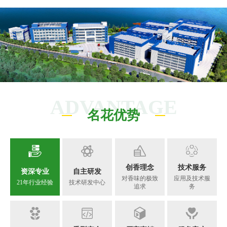
ADVANTAGE
名花优势
创香理念
技术服务
资深专业
自主研发
对香味的极致
应用及技术服
21年行业经验
技术研发中心
追求
务