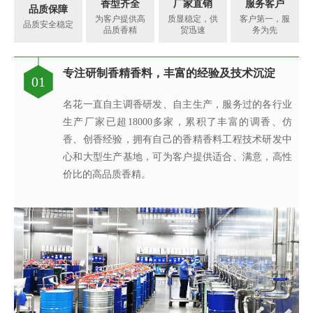
香型齐全
厂家直销
服务客户
品质保障
为客户提供高
质显稳定，供
客户第一，服
品质安全稳定
品质香精
贸迅速
务为先
专注研制香精香料，丰富的经验及技术沉淀
香精香料工程技术研究中心，可满足客户不同
每一味香皆是调香师对香味的极致追求
针对客户的要求提供相应的香精应用服务
完善的质量管理体系、先进的检验设备
专注研制香精香料，丰富的经验及技术沉淀
现代化高标准香精生产基地
真心酿香味 芬芳传五洲
01
02
03
04
05
06
07
08
的调香需求
名花一直自主调香研发、自主生产，服务过的各行业
创香是建立在大量应用研究与体验感受，集科学与艺
名花的应用及技术服务中心，汇聚了多位优秀的技术
名花质量保证体系由多位工作严谨、经验丰富的检验
名花一直自主调香研发、自主生产，服务过的各行业
名花斥巨资在广东省清远市建成新的高标准香精生产
名花公司之所以能在业务上发展迅速，很大程度是我
生产厂家已超18000多家，累积了丰富的调香、仿
名花凝聚了一支博士专家组成的创新团队，与国内多
术于一体的创造性活动。名花调香师感知生活的美
工程师从事香精香料在各类产品中的开发应用，同
技术人员组成，基于高素质的质量管理团队、完善的
生产厂家已超18000多家，累积了丰富的调香、仿
基地，配置有先进的现代化香精生产线，目前年产量
们从客户的角度着想，不断满足客户对提高其产品质
香、创香经验，拥有自己的香精香料工程技术研发中
所院校建立起产、学、研合作，获得发明专利19项，
好，捕捉灵感的瞬间，感受香之魂与香之韵，研发创
时，名花也积极参与客户的产品研究与开发过程，针
质量管理体系、先进的检验检测设备，我们从原料、
香、创香经验，拥有自己的香精香料工程技术研发中
达8000吨以上，为名花强大稳定的供货能力及远超出
量以及缩短交货期的需求，对于客户的紧急要求，公
心和大型生产基地，可为客户提供适合、满意，高性
承担有国家、省、市级科技创新项目5项，已建成广
造出令人愉悦的香精香料产品；同时在保证安全、稳
对客户的要求提供相应的香精应用服务，协助我们客
半成品到成品的全流程有效监控，确保了产品稳定性
心和大型生产基地，可为客户提供适合、满意，高性
同行业的交货速度奠定了坚实的基础，稳定持续地为
司启动应急机制并发挥遍布全球88个销售服务网点的
价比的高品质香精。
东省香精香料工程技术研究中心。
定、健康的条件下，每一味香皆是名花调香师对香味
户的新品开发提供具有更高效率、更高质量的技术服
和安全性。
价比的高品质香精。
厂商提供高品质香精!
专业高效优势，及时解决客户之急。
的极致追求。
务。