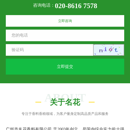
020-8616 7578
咨询电话：
立即咨询
立即提交
ABOUT
关于名花
专注于香料香精领域，为客户量身定制高品质产品和服务
广州市名花香料有限公司 于2003年创立，是国内综合实力前十强