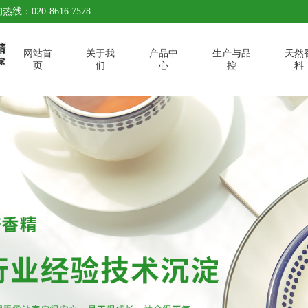
热线：020-8616 7578
网站首
关于我
产品中
生产与品
天然
页
们
心
控
料