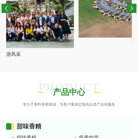
拓展训练
PRODUCT
产品中心
专注于香料香精领域，为客户量身定制高品质产品和服务
甜味香精
奶味香精
坚果炒货