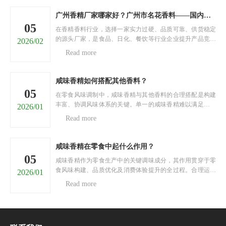
广州香精厂家哪家好？广州市名花香料——国内香精源头直供厂家
05
在香精香料行业，选择一家实力过硬、品质可靠、供货稳定
的源头厂家，是食品、日化、餐饮等行业企业提升产品竞争
2026/02
力的关键。面对市面上五花八门的香精厂家，很多采购商陷
Read more
入两难：担心香精品质不达标、香型单一无法满足需求、供
货不及时耽误生产、价格虚高增加成本……今天，就为大家
推荐......
咸味香精如何搭配其他香料？
05
在零食风味调制中，咸味香精与其他香料的合理搭配是构建
丰富、协调风味体系的关键。单一的咸味香精难以满足消费
2026/01
者对风味层次的多元需求，通过与不同类型香料科学搭配，
Read more
可实现风味的互补、强化与升华，打造出具有独特魅力的零
食风味。以下将从四个核心维度，阐述咸味香精与其他香料
的搭......
咸味香精在零食中起什么作用？
05
咸味香精作为零食生产中的关键调味成分，其作用贯穿于零
食风味构建、品质优化及消费体验提升的全过程。合理运用
2026/01
咸味香精，能够契合消费者对咸味零食的风味需求，增强零
Read more
食的市场竞争力。以下将从四个核心维度，阐述咸味香精在
零食中的重要作用。一、构建核心风味基调咸味香精是零食
核......