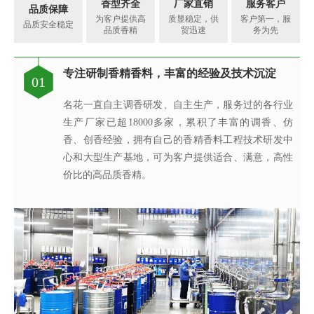
香型齐全
厂家直销
服务客户
品质保障
为客户提供高
质显稳定，供
客户第一，服
品质安全稳定
品质香精
贸迅速
务为先
专注研制香精香料，丰富的经验及技术沉淀
香精香料工程技术研究中心，可满足客户不同
每一味香皆是调香师对香味的极致追求
针对客户的要求提供相应的香精应用服务
完善的质量管理体系、先进的检验设备
专注研制香精香料，丰富的经验及技术沉淀
现代化高标准香精生产基地
真心酿香味 芬芳传五洲
01
02
03
04
05
06
07
08
的调香需求
名花一直自主调香研发、自主生产，服务过的各行业
创香是建立在大量应用研究与体验感受，集科学与艺
名花的应用及技术服务中心，汇聚了多位优秀的技术
名花质量保证体系由多位工作严谨、经验丰富的检验
名花一直自主调香研发、自主生产，服务过的各行业
名花斥巨资在广东省清远市建成新的高标准香精生产
名花公司之所以能在业务上发展迅速，很大程度是我
生产厂家已超18000多家，累积了丰富的调香、仿
名花凝聚了一支博士专家组成的创新团队，与国内多
术于一体的创造性活动。名花调香师感知生活的美
工程师从事香精香料在各类产品中的开发应用，同
技术人员组成，基于高素质的质量管理团队、完善的
生产厂家已超18000多家，累积了丰富的调香、仿
基地，配置有先进的现代化香精生产线，目前年产量
们从客户的角度着想，不断满足客户对提高其产品质
香、创香经验，拥有自己的香精香料工程技术研发中
所院校建立起产、学、研合作，获得发明专利19项，
好，捕捉灵感的瞬间，感受香之魂与香之韵，研发创
时，名花也积极参与客户的产品研究与开发过程，针
质量管理体系、先进的检验检测设备，我们从原料、
香、创香经验，拥有自己的香精香料工程技术研发中
达8000吨以上，为名花强大稳定的供货能力及远超出
量以及缩短交货期的需求，对于客户的紧急要求，公
心和大型生产基地，可为客户提供适合、满意，高性
承担有国家、省、市级科技创新项目5项，已建成广
造出令人愉悦的香精香料产品；同时在保证安全、稳
对客户的要求提供相应的香精应用服务，协助我们客
半成品到成品的全流程有效监控，确保了产品稳定性
心和大型生产基地，可为客户提供适合、满意，高性
同行业的交货速度奠定了坚实的基础，稳定持续地为
司启动应急机制并发挥遍布全球88个销售服务网点的
价比的高品质香精。
东省香精香料工程技术研究中心。
定、健康的条件下，每一味香皆是名花调香师对香味
户的新品开发提供具有更高效率、更高质量的技术服
和安全性。
价比的高品质香精。
厂商提供高品质香精!
专业高效优势，及时解决客户之急。
的极致追求。
务。