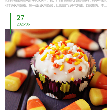
食品香精是烘焙制作中优化风味、提升产品口感层次的重要辅料，能够补足食
材本身风味短板、统一成品风味质感，让烘焙产品香气纯正、口感饱满。不同
于普通食用香精，烘焙专用香精需要耐受高温烘烤、发酵等特殊工艺环境，同
27
时要适配面包、蛋糕、点心等不同烘焙品类的风味调性。很多制作......
2026/06