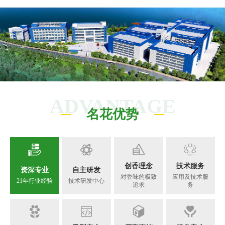
ADVANTAGE
名花优势
创香理念
技术服务
资深专业
自主研发
对香味的极致
应用及技术服
21年行业经验
技术研发中心
追求
务