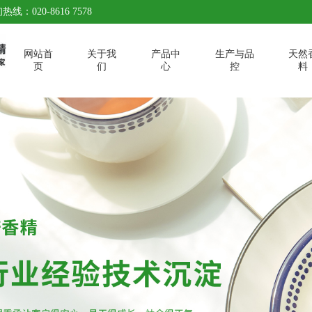
热线：020-8616 7578
网站首
关于我
产品中
生产与品
天然
页
们
心
控
料