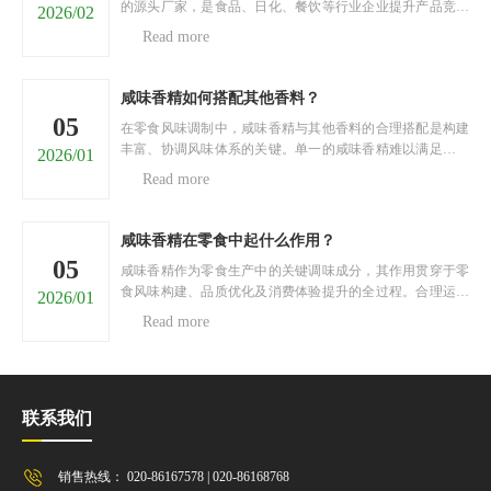
的源头厂家，是食品、日化、餐饮等行业企业提升产品竞争
2026/02
力的关键。面对市面上五花八门的香精厂家，很多采购商陷
Read more
入两难：担心香精品质不达标、香型单一无法满足需求、供
货不及时耽误生产、价格虚高增加成本……今天，就为大家
推荐......
咸味香精如何搭配其他香料？
05
在零食风味调制中，咸味香精与其他香料的合理搭配是构建
丰富、协调风味体系的关键。单一的咸味香精难以满足消费
2026/01
者对风味层次的多元需求，通过与不同类型香料科学搭配，
Read more
可实现风味的互补、强化与升华，打造出具有独特魅力的零
食风味。以下将从四个核心维度，阐述咸味香精与其他香料
的搭......
咸味香精在零食中起什么作用？
05
咸味香精作为零食生产中的关键调味成分，其作用贯穿于零
食风味构建、品质优化及消费体验提升的全过程。合理运用
2026/01
咸味香精，能够契合消费者对咸味零食的风味需求，增强零
Read more
食的市场竞争力。以下将从四个核心维度，阐述咸味香精在
零食中的重要作用。一、构建核心风味基调咸味香精是零食
核......
联系我们
销售热线： 020-86167578 | 020-86168768