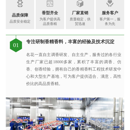
香型齐全
厂家直销
服务客户
品质保障
为客户提供高
质显稳定，供
客户第一，服
品质安全稳定
品质香精
贸迅速
务为先
专注研制香精香料，丰富的经验及技术沉淀
香精香料工程技术研究中心，可满足客户不同
每一味香皆是调香师对香味的极致追求
针对客户的要求提供相应的香精应用服务
完善的质量管理体系、先进的检验设备
专注研制香精香料，丰富的经验及技术沉淀
现代化高标准香精生产基地
真心酿香味 芬芳传五洲
01
02
03
04
05
06
07
08
的调香需求
名花一直自主调香研发、自主生产，服务过的各行业
创香是建立在大量应用研究与体验感受，集科学与艺
名花的应用及技术服务中心，汇聚了多位优秀的技术
名花质量保证体系由多位工作严谨、经验丰富的检验
名花一直自主调香研发、自主生产，服务过的各行业
名花斥巨资在广东省清远市建成新的高标准香精生产
名花公司之所以能在业务上发展迅速，很大程度是我
生产厂家已超18000多家，累积了丰富的调香、仿
名花凝聚了一支博士专家组成的创新团队，与国内多
术于一体的创造性活动。名花调香师感知生活的美
工程师从事香精香料在各类产品中的开发应用，同
技术人员组成，基于高素质的质量管理团队、完善的
生产厂家已超18000多家，累积了丰富的调香、仿
基地，配置有先进的现代化香精生产线，目前年产量
们从客户的角度着想，不断满足客户对提高其产品质
香、创香经验，拥有自己的香精香料工程技术研发中
所院校建立起产、学、研合作，获得发明专利19项，
好，捕捉灵感的瞬间，感受香之魂与香之韵，研发创
时，名花也积极参与客户的产品研究与开发过程，针
质量管理体系、先进的检验检测设备，我们从原料、
香、创香经验，拥有自己的香精香料工程技术研发中
达8000吨以上，为名花强大稳定的供货能力及远超出
量以及缩短交货期的需求，对于客户的紧急要求，公
心和大型生产基地，可为客户提供适合、满意，高性
承担有国家、省、市级科技创新项目5项，已建成广
造出令人愉悦的香精香料产品；同时在保证安全、稳
对客户的要求提供相应的香精应用服务，协助我们客
半成品到成品的全流程有效监控，确保了产品稳定性
心和大型生产基地，可为客户提供适合、满意，高性
同行业的交货速度奠定了坚实的基础，稳定持续地为
司启动应急机制并发挥遍布全球88个销售服务网点的
价比的高品质香精。
东省香精香料工程技术研究中心。
定、健康的条件下，每一味香皆是名花调香师对香味
户的新品开发提供具有更高效率、更高质量的技术服
和安全性。
价比的高品质香精。
厂商提供高品质香精!
专业高效优势，及时解决客户之急。
的极致追求。
务。