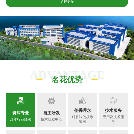
了解更多
ADVANTAGE
名花优势
创香理念
技术服务
资深专业
自主研发
对香味的极致
应用及技术服
21年行业经验
技术研发中心
追求
务