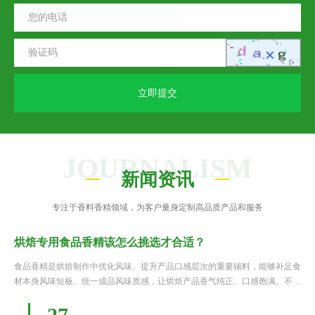
立即提交
JOURNALISM
新闻资讯
专注于香料香精领域，为客户量身定制高品质产品和服务
烘焙专用食品香精该怎么挑选才合适？
食品香精是烘焙制作中优化风味、提升产品口感层次的重要辅料，能够补足食
材本身风味短板、统一成品风味质感，让烘焙产品香气纯正、口感饱满。不同
于普通食用香精，烘焙专用香精需要耐受高温烘烤、发酵等特殊工艺环境，同
时要适配面包、蛋糕、点心等不同烘焙品类的风味调性。很多制作......