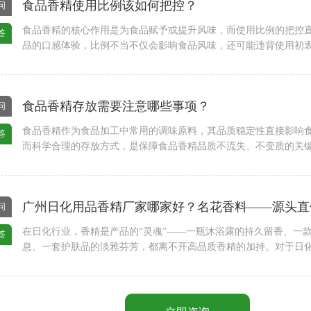
食品香精使用比例该如何把控？
问
食品香精的核心作用是为食品赋予或提升风味，而使用比例的把控
答
品的口感体验，比例不当不仅会影响食品风味，还可能违背使用初
感受。很多人在使用食品香精时，容易陷入“越多越香”的误区，或
致风味失衡，其实食品香精使用比例的把控有章......
食品香精存放需要注意哪些事项？
问
食品香精作为食品加工中常用的调味原料，其品质稳定性直接影响
答
而科学合理的存放方式，是保障食品香精品质不流失、不变质的关
食品香精时，因忽视相关注意事项，导致香精出现香味消散、变质
仅影响使用效果，还可能造成浪费。其实，食品香精......
广州日化用品香精厂家哪家好？名花香料——源头直
问
在日化行业，香精是产品的“灵魂”——一瓶沐浴露的持久留香、一
答
息、一套护肤品的淡雅芬芳，都离不开高品质香精的加持。对于日
选择一家靠谱的香精供应商，直接决定了产品的市场竞争力、用户
牌口碑的沉淀。作为深耕香精领域20余年的广......