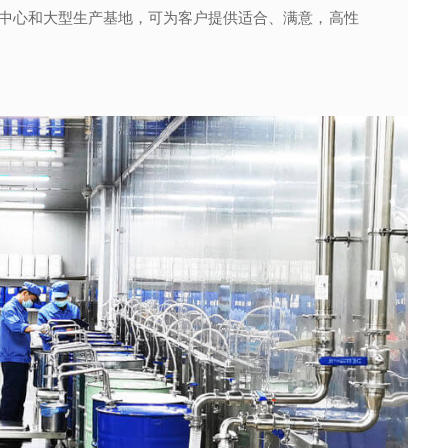
中心和大型生产基地，可为客户提供适合、满意，高性
创造出令人愉悦的香精香料产品；同时在保证安全、稳
针对客户的要求提供相应的香精应用服务，协助我们客
、半成品到成品的全流程有效监控，确保了产品稳定性
中心和大型生产基地，可为客户提供适合、满意，高性
远超出同行业的交货速度奠定了坚实的基础，稳定持续地
公司启动应急机制并发挥遍布全球88个销售服务网点的
多所院校建立起产、学、研合作，获得发明专利19项，
味的极致追求。
服务。
广东省香精香料工程技术研究中心。