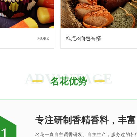
糕点&面包香精
MORE
ADVANTAGE
名花优势
专注研制香精香料，丰富
香精香料工程技术研究中
每一味香皆是调香师对香
针对客户的要求提供相应
完善的质量管理体系、先
专注研制香精香料，丰富
现代化高标准香精生产基
真心酿香味 芬芳传五洲
1
2
3
4
5
6
7
8
需求
名花一直自主调香研发、自主生产，服务过的各行
创香是建立在大量应用研究与体验感受，集科学
名花的应用及技术服务中心，汇聚了多位优秀的
名花质量保证体系由多位工作严谨、经验丰富的检
名花一直自主调香研发、自主生产，服务过的各行
名花斥巨资在广东省清远市建成新的高标准香精生
名花公司之所以能在业务上发展迅速，很大程度是