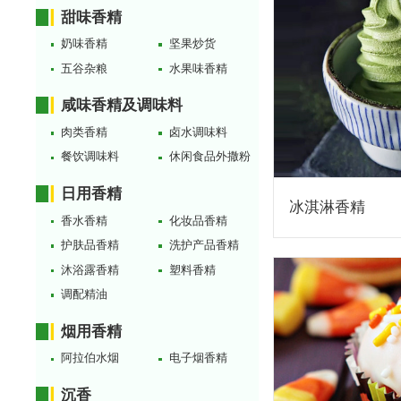
甜味香精
奶味香精
坚果炒货
五谷杂粮
水果味香精
咸味香精及调味料
肉类香精
卤水调味料
餐饮调味料
休闲食品外撒粉
日用香精
冰淇淋香精
香水香精
化妆品香精
护肤品香精
洗护产品香精
沐浴露香精
塑料香精
调配精油
烟用香精
阿拉伯水烟
电子烟香精
沉香