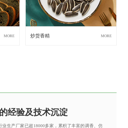
炒货香精
MORE
MORE
的经验及技术沉淀
心，可满足客户不同的调香
味的极致追求
的香精应用服务
进的检验设备
的经验及技术沉淀
地
业生产厂家已超18000多家，累积了丰富的调香、仿
与艺术于一体的创造性活动。名花调香师感知生活的美
技术工程师从事香精香料在各类产品中的开发应用，同
验技术人员组成，基于高素质的质量管理团队、完善的
业生产厂家已超18000多家，累积了丰富的调香、仿
产基地，配置有先进的现代化香精生产线，目前年产量
我们从客户的角度着想，不断满足客户对提高其产品质