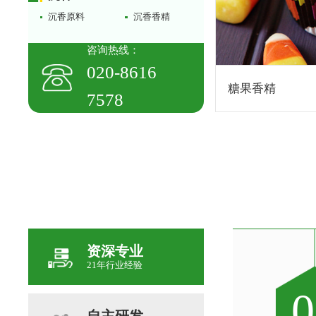
沉香原料
沉香香精
咨询热线：
020-8616
糖果香精
7578
资深专业
21年行业经验
0
0
0
0
0
0
0
0
自主研发