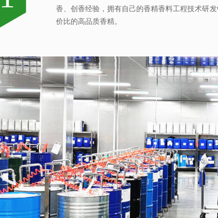
香、创香经验，拥有自己的香精香料工程技术研发
好，捕捉灵感的瞬间，感受香之魂与香之韵，研发
时，名花也积极参与客户的产品研究与开发过程，
质量管理体系、先进的检验检测设备，我们从原料
香、创香经验，拥有自己的香精香料工程技术研发
达8000吨以上，为名花强大稳定的供货能力及
量以及缩短交货期的需求，对于客户的紧急要求，
名花凝聚了一支博士专家组成的创新团队，与国内
价比的高品质香精。
定、健康的条件下，每一味香皆是名花调香师对香
户的新品开发提供具有更高效率、更高质量的技术
和安全性。
价比的高品质香精。
为厂商提供高品质香精!
专业高效优势，及时解决客户之急。
承担有国家、省、市级科技创新项目5项，已建成