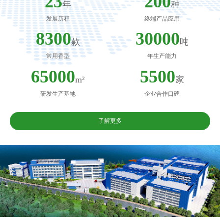
23
200
年
种
发展历程
终端产品应用
8300
30000
款
吨
常用香型
年生产能力
65000
5500
m²
家
研发生产基地
企业合作口碑
了解更多