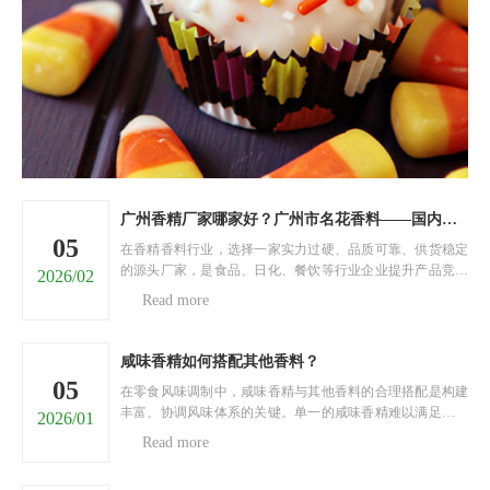
广州香精厂家哪家好？广州市名花香料——国内香精源头直供厂家
05
在香精香料行业，选择一家实力过硬、品质可靠、供货稳定
的源头厂家，是食品、日化、餐饮等行业企业提升产品竞争
2026/02
力的关键。面对市面上五花八门的香精厂家，很多采购商陷
Read more
入两难：担心香精品质不达标、香型单一无法满足需求、供
货不及时耽误生产、价格虚高增加成本……今天，就为大家
推荐......
咸味香精如何搭配其他香料？
05
在零食风味调制中，咸味香精与其他香料的合理搭配是构建
丰富、协调风味体系的关键。单一的咸味香精难以满足消费
2026/01
者对风味层次的多元需求，通过与不同类型香料科学搭配，
Read more
可实现风味的互补、强化与升华，打造出具有独特魅力的零
食风味。以下将从四个核心维度，阐述咸味香精与其他香料