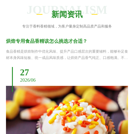
JOURNALISM
新闻资讯
专注于香料香精领域，为客户量身定制高品质产品和服务
烘焙专用食品香精该怎么挑选才合适？
食品香精是烘焙制作中优化风味、提升产品口感层次的重要辅料，能够补足食
材本身风味短板、统一成品风味质感，让烘焙产品香气纯正、口感饱满。不同
于普通食用香精，烘焙专用香精需要耐受高温烘烤、发酵等特殊工艺环境，同
27
时要适配面包、蛋糕、点心等不同烘焙品类的风味调性。很多制作......
2026/06