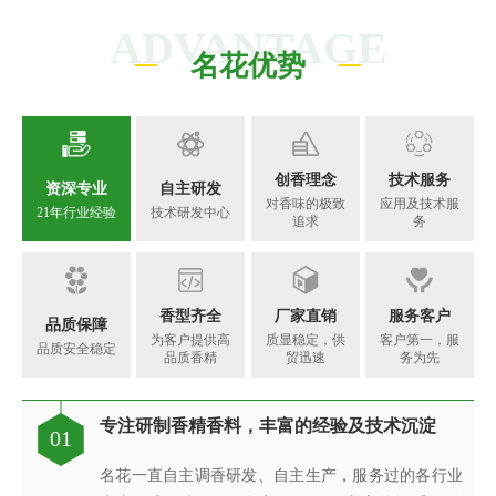
ADVANTAGE
名花优势
创香理念
技术服务
资深专业
自主研发
对香味的极致
应用及技术服
21年行业经验
技术研发中心
追求
务
香型齐全
厂家直销
服务客户
品质保障
为客户提供高
质显稳定，供
客户第一，服
品质安全稳定
品质香精
贸迅速
务为先
专注研制香精香料，丰富的经验及技术沉淀
香精香料工程技术研究中心，可满足客户不同
每一味香皆是调香师对香味的极致追求
针对客户的要求提供相应的香精应用服务
完善的质量管理体系、先进的检验设备
专注研制香精香料，丰富的经验及技术沉淀
现代化高标准香精生产基地
真心酿香味 芬芳传五洲
01
02
03
04
05
06
07
08
的调香需求
名花一直自主调香研发、自主生产，服务过的各行业
创香是建立在大量应用研究与体验感受，集科学与艺
名花的应用及技术服务中心，汇聚了多位优秀的技术
名花质量保证体系由多位工作严谨、经验丰富的检验
名花一直自主调香研发、自主生产，服务过的各行业
名花斥巨资在广东省清远市建成新的高标准香精生产
名花公司之所以能在业务上发展迅速，很大程度是我