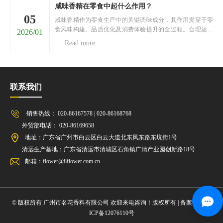
的搭......
咸味香精在零食中起什么作用？
05
咸味香精作为零食生产中的关键调味成分，其作用贯穿于零
食风味构建、品质优化及消费体验提升的全过程。合理运用
2026/01
咸味香精，能够契合消费者对咸味零食的风味需求，增强零
Read more
食的市场竞争力。以下将从四个核心维度，阐述咸味香精在
零食中的重要作用。一、构建核心风味基调咸味香精是零食
核......
联系我们
销售热线： 020-86167578 | 020-86168768
外贸部电话： 020-86169658
地址：广东省广州市白云区白云大道北东凤东路东坑街1号
清远生产基地：广东省清远市清城区石角镇广清产业园创新路18号
邮箱：flower@8flower.com.cn
© 版权所有 广州市名花香料有限公司 欢迎来电咨询！版权所有 | 备案号：
粤
ICP备12076110号