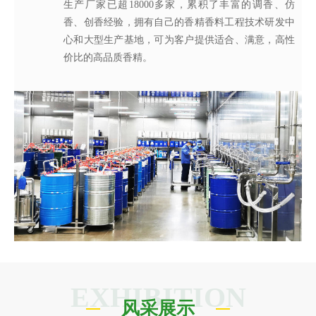
生产厂家已超18000多家，累积了丰富的调香、仿
名花凝聚了一支博士专家组成的创新团队，与国内多
术于一体的创造性活动。名花调香师感知生活的美
工程师从事香精香料在各类产品中的开发应用，同
技术人员组成，基于高素质的质量管理团队、完善的
生产厂家已超18000多家，累积了丰富的调香、仿
基地，配置有先进的现代化香精生产线，目前年产量
们从客户的角度着想，不断满足客户对提高其产品质
香、创香经验，拥有自己的香精香料工程技术研发中
所院校建立起产、学、研合作，获得发明专利19项，
好，捕捉灵感的瞬间，感受香之魂与香之韵，研发创
时，名花也积极参与客户的产品研究与开发过程，针
质量管理体系、先进的检验检测设备，我们从原料、
香、创香经验，拥有自己的香精香料工程技术研发中
达8000吨以上，为名花强大稳定的供货能力及远超出
量以及缩短交货期的需求，对于客户的紧急要求，公
心和大型生产基地，可为客户提供适合、满意，高性
承担有国家、省、市级科技创新项目5项，已建成广
造出令人愉悦的香精香料产品；同时在保证安全、稳
对客户的要求提供相应的香精应用服务，协助我们客
半成品到成品的全流程有效监控，确保了产品稳定性
心和大型生产基地，可为客户提供适合、满意，高性
同行业的交货速度奠定了坚实的基础，稳定持续地为
司启动应急机制并发挥遍布全球88个销售服务网点的
价比的高品质香精。
东省香精香料工程技术研究中心。
定、健康的条件下，每一味香皆是名花调香师对香味
户的新品开发提供具有更高效率、更高质量的技术服
和安全性。
价比的高品质香精。
厂商提供高品质香精!
专业高效优势，及时解决客户之急。
的极致追求。
务。
EXHIBITION
风采展示