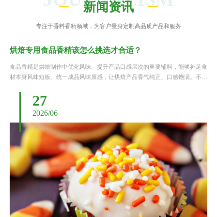
新闻资讯
专注于香料香精领域，为客户量身定制高品质产品和服务
烘焙专用食品香精该怎么挑选才合适？
食品香精是烘焙制作中优化风味、提升产品口感层次的重要辅料，能够补足食
材本身风味短板、统一成品风味质感，让烘焙产品香气纯正、口感饱满。不同
于普通食用香精，烘焙专用香精需要耐受高温烘烤、发酵等特殊工艺环境，同
27
时要适配面包、蛋糕、点心等不同烘焙品类的风味调性。很多制作......
2026/06