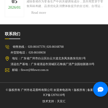
05
咸味香精作为零食生产中的关键调味成分，其作用贯穿于零
食风味构建、品质优化及消费体验提升的全过程。合理运用
2026/01
咸味香精，能够契合消费者对咸味零食的风味需求，增强零
Read more
食的市场竞争力。以下将从四个核心维度，阐述咸味香精在
零食中的重要作用。一、构建核心风味基调咸味香精是零食
核......
联系我们
销售热线： 020-86167578 | 020-86168768
外贸部电话： 020-86169658
地址：广东省广州市白云区白云大道北东凤东路东坑街1号
清远生产基地：广东省清远市清城区石角镇广清产业园创新路18号
邮箱：flower@8flower.com.cn
© 版权所有 广州市名花香料有限公司 欢迎来电咨询！版权所有 | 备案号：
粤
ICP备12076110号
技术支持：天呈汇