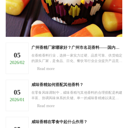
广州香精厂家哪家好？广州市名花香料——国内香精源头直供厂家
05
在香精香料行业，选择一家实力过硬、品质可靠、供货稳定
的源头厂家，是食品、日化、餐饮等行业企业提升产品竞争
2026/02
力的关键。面对市面上五花八门的香精厂家，很多采购商陷
Read more
入两难：担心香精品质不达标、香型单一无法满足需求、供
货不及时耽误生产、价格虚高增加成本……今天，就为大家
推荐......
咸味香精如何搭配其他香料？
05
在零食风味调制中，咸味香精与其他香料的合理搭配是构建
丰富、协调风味体系的关键。单一的咸味香精难以满足消费
2026/01
者对风味层次的多元需求，通过与不同类型香料科学搭配，
Read more
可实现风味的互补、强化与升华，打造出具有独特魅力的零
食风味。以下将从四个核心维度，阐述咸味香精与其他香料
的搭......
咸味香精在零食中起什么作用？