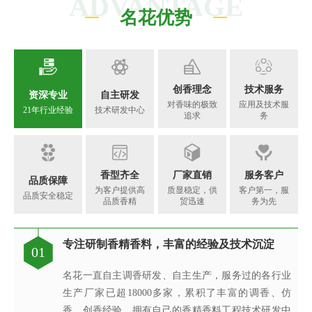
ADVANTAGE
名花优势
创香理念
技术服务
资深专业
自主研发
对香味的极致
应用及技术服
21年行业经验
技术研发中心
追求
务
香型齐全
厂家直销
服务客户
品质保障
为客户提供高
质显稳定，供
客户第一，服
品质安全稳定
品质香精
贸迅速
务为先
专注研制香精香料，丰富的经验及技术沉淀
香精香料工程技术研究中心，可满足客户不同
每一味香皆是调香师对香味的极致追求
针对客户的要求提供相应的香精应用服务
完善的质量管理体系、先进的检验设备
专注研制香精香料，丰富的经验及技术沉淀
现代化高标准香精生产基地
真心酿香味 芬芳传五洲
01
02
03
04
05
06
07
08
的调香需求
名花一直自主调香研发、自主生产，服务过的各行业
创香是建立在大量应用研究与体验感受，集科学与艺
名花的应用及技术服务中心，汇聚了多位优秀的技术
名花质量保证体系由多位工作严谨、经验丰富的检验
名花一直自主调香研发、自主生产，服务过的各行业
名花斥巨资在广东省清远市建成新的高标准香精生产
名花公司之所以能在业务上发展迅速，很大程度是我
生产厂家已超18000多家，累积了丰富的调香、仿
名花凝聚了一支博士专家组成的创新团队，与国内多
术于一体的创造性活动。名花调香师感知生活的美
工程师从事香精香料在各类产品中的开发应用，同
技术人员组成，基于高素质的质量管理团队、完善的
生产厂家已超18000多家，累积了丰富的调香、仿
基地，配置有先进的现代化香精生产线，目前年产量
们从客户的角度着想，不断满足客户对提高其产品质
香、创香经验，拥有自己的香精香料工程技术研发中
所院校建立起产、学、研合作，获得发明专利19项，
好，捕捉灵感的瞬间，感受香之魂与香之韵，研发创
时，名花也积极参与客户的产品研究与开发过程，针
质量管理体系、先进的检验检测设备，我们从原料、
香、创香经验，拥有自己的香精香料工程技术研发中
达8000吨以上，为名花强大稳定的供货能力及远超出
量以及缩短交货期的需求，对于客户的紧急要求，公