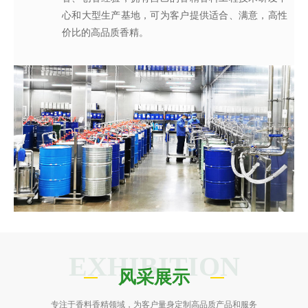
心和大型生产基地，可为客户提供适合、满意，高性
承担有国家、省、市级科技创新项目5项，已建成广
造出令人愉悦的香精香料产品；同时在保证安全、稳
对客户的要求提供相应的香精应用服务，协助我们客
半成品到成品的全流程有效监控，确保了产品稳定性
心和大型生产基地，可为客户提供适合、满意，高性
同行业的交货速度奠定了坚实的基础，稳定持续地为
司启动应急机制并发挥遍布全球88个销售服务网点的
价比的高品质香精。
东省香精香料工程技术研究中心。
定、健康的条件下，每一味香皆是名花调香师对香味
户的新品开发提供具有更高效率、更高质量的技术服
和安全性。
价比的高品质香精。
厂商提供高品质香精!
专业高效优势，及时解决客户之急。
的极致追求。
务。
EXHIBITION
风采展示
专注于香料香精领域，为客户量身定制高品质产品和服务