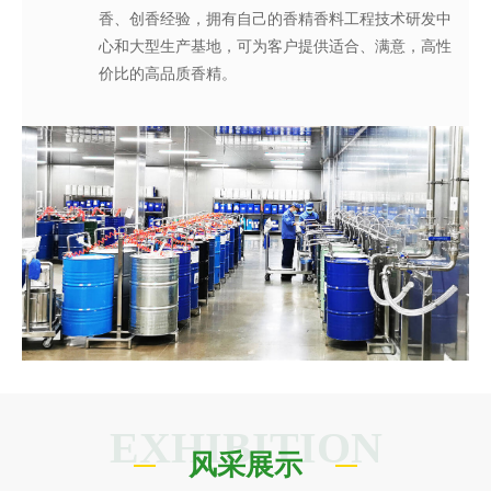
香、创香经验，拥有自己的香精香料工程技术研发中
所院校建立起产、学、研合作，获得发明专利19项，
好，捕捉灵感的瞬间，感受香之魂与香之韵，研发创
时，名花也积极参与客户的产品研究与开发过程，针
质量管理体系、先进的检验检测设备，我们从原料、
香、创香经验，拥有自己的香精香料工程技术研发中
达8000吨以上，为名花强大稳定的供货能力及远超出
量以及缩短交货期的需求，对于客户的紧急要求，公
心和大型生产基地，可为客户提供适合、满意，高性
承担有国家、省、市级科技创新项目5项，已建成广
造出令人愉悦的香精香料产品；同时在保证安全、稳
对客户的要求提供相应的香精应用服务，协助我们客
半成品到成品的全流程有效监控，确保了产品稳定性
心和大型生产基地，可为客户提供适合、满意，高性
同行业的交货速度奠定了坚实的基础，稳定持续地为
司启动应急机制并发挥遍布全球88个销售服务网点的
价比的高品质香精。
东省香精香料工程技术研究中心。
定、健康的条件下，每一味香皆是名花调香师对香味
户的新品开发提供具有更高效率、更高质量的技术服
和安全性。
价比的高品质香精。
厂商提供高品质香精!
专业高效优势，及时解决客户之急。
的极致追求。
务。
EXHIBITION
风采展示