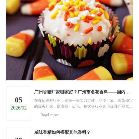
广州香精厂家哪家好？广州市名花香料——国内香精源头直供厂家
05
在香精香料行业，选择一家实力过硬、品质可靠、供货稳定
的源头厂家，是食品、日化、餐饮等行业企业提升产品竞争
2026/02
力的关键。面对市面上五花八门的香精厂家，很多采购商陷
Read more
入两难：担心香精品质不达标、香型单一无法满足需求、供
货不及时耽误生产、价格虚高增加成本……今天，就为大家
推荐......
咸味香精如何搭配其他香料？