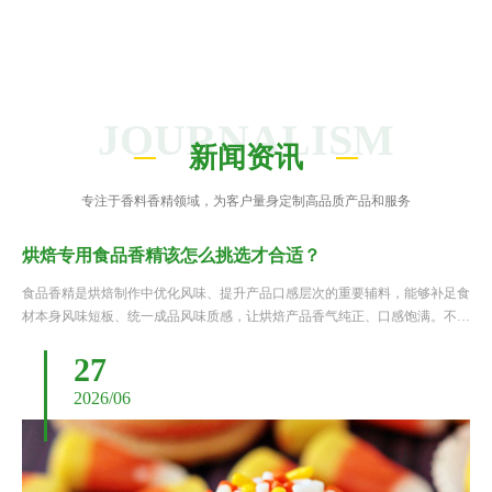
JOURNALISM
新闻资讯
专注于香料香精领域，为客户量身定制高品质产品和服务
烘焙专用食品香精该怎么挑选才合适？
食品香精是烘焙制作中优化风味、提升产品口感层次的重要辅料，能够补足食
材本身风味短板、统一成品风味质感，让烘焙产品香气纯正、口感饱满。不同
于普通食用香精，烘焙专用香精需要耐受高温烘烤、发酵等特殊工艺环境，同
27
时要适配面包、蛋糕、点心等不同烘焙品类的风味调性。很多制作......
2026/06