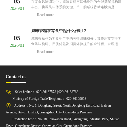
05
在零食风味调制中，咸味香精与其他香料的合理搭配是构建
丰富、协调风味体系的关键。单一的咸味香精难以满足消费
2026/01
者对风味层次的多元需求，通过与不同类型香料科学搭配，
Read more
可实现风味的互补、强化与升华，打造出具有独特魅力的零
食风味。以下将从四个核心维度，阐述咸味香精与其他香料
的搭......
咸味香精在零食中起什么作用？
05
咸味香精作为零食生产中的关键调味成分，其作用贯穿于零
食风味构建、品质优化及消费体验提升的全过程。合理运用
2026/01
咸味香精，能够契合消费者对咸味零食的风味需求，增强零
Read more
食的市场竞争力。以下将从四个核心维度，阐述咸味香精在
零食中的重要作用。一、构建核心风味基调咸味香精是零食
核......
Contact us
Sales hotline： 020-86167578 | 020-86168768
Ministry of Foreign Trade Telephone： 020-86169658
Address：No. 1, Dongkeng Street, North Dongfeng East Road, Baiyun
Avenue, Baiyun District, Guangzhou City, Guangdong Province
Production base：No. 18, Innovation Road, Guangqing Industrial Park, Shijiao
Town, Qingcheng District, Qingyuan City, Guangdong Province