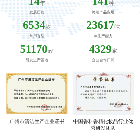
18
196
年
种
发展历程
终端产品应用
8287
29953
款
吨
常用香型
年生产能力
64899
5491
m²
家
研发生产基地
企业合作口碑
书
中国香料香精化妆品行业优
中国香料香精化妆品行业优
秀研发团队
秀企业