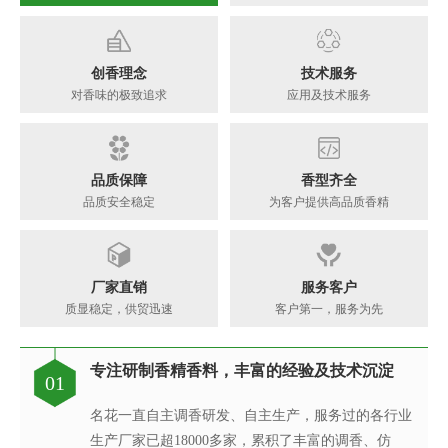
创香理念
技术服务
对香味的极致追求
应用及技术服务
品质保障
香型齐全
品质安全稳定
为客户提供高品质香精
厂家直销
服务客户
质显稳定，供贸迅速
客户第一，服务为先
专注研制香精香料，丰富的经验及技术沉淀
香精香料工程技术研究中心，可满足客户不同
每一味香皆是调香师对香味的极致追求
针对客户的要求提供相应的香精应用服务
完善的质量管理体系、先进的检验设备
专注研制香精香料，丰富的经验及技术沉淀
现代化高标准香精生产基地
真心酿香味 芬芳传五洲
01
02
03
04
05
06
07
08
的调香需求
名花一直自主调香研发、自主生产，服务过的各行业
创香是建立在大量应用研究与体验感受，集科学与艺
名花的应用及技术服务中心，汇聚了多位优秀的技术
名花质量保证体系由多位工作严谨、经验丰富的检验
名花一直自主调香研发、自主生产，服务过的各行业
名花斥巨资在广东省清远市建成新的高标准香精生产
名花公司之所以能在业务上发展迅速，很大程度是我
生产厂家已超18000多家，累积了丰富的调香、仿
名花凝聚了一支博士专家组成的创新团队，与国内多
术于一体的创造性活动。名花调香师感知生活的美
工程师从事香精香料在各类产品中的开发应用，同
技术人员组成，基于高素质的质量管理团队、完善的
生产厂家已超18000多家，累积了丰富的调香、仿
基地，配置有先进的现代化香精生产线，目前年产量
们从客户的角度着想，不断满足客户对提高其产品质