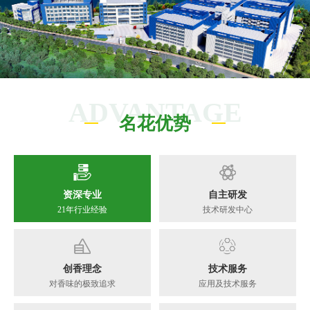
ADVANTAGE
名花优势
资深专业
自主研发
21年行业经验
技术研发中心
创香理念
技术服务
对香味的极致追求
应用及技术服务