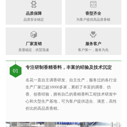
品质保障
香型齐全
品质安全稳定
为客户提供高品质香精
厂家直销
服务客户
质显稳定，供贸迅速
客户第一，服务为先
专注研制香精香料，丰富的经验及技术沉淀
香精香料工程技术研究中心，可满足客户不同
每一味香皆是调香师对香味的极致追求
针对客户的要求提供相应的香精应用服务
完善的质量管理体系、先进的检验设备
专注研制香精香料，丰富的经验及技术沉淀
现代化高标准香精生产基地
真心酿香味 芬芳传五洲
01
02
03
04
05
06
07
08
的调香需求
名花一直自主调香研发、自主生产，服务过的各行业
创香是建立在大量应用研究与体验感受，集科学与艺
名花的应用及技术服务中心，汇聚了多位优秀的技术
名花质量保证体系由多位工作严谨、经验丰富的检验
名花一直自主调香研发、自主生产，服务过的各行业
名花斥巨资在广东省清远市建成新的高标准香精生产
名花公司之所以能在业务上发展迅速，很大程度是我
生产厂家已超18000多家，累积了丰富的调香、仿
名花凝聚了一支博士专家组成的创新团队，与国内多
术于一体的创造性活动。名花调香师感知生活的美
工程师从事香精香料在各类产品中的开发应用，同
技术人员组成，基于高素质的质量管理团队、完善的
生产厂家已超18000多家，累积了丰富的调香、仿
基地，配置有先进的现代化香精生产线，目前年产量
们从客户的角度着想，不断满足客户对提高其产品质
香、创香经验，拥有自己的香精香料工程技术研发中
所院校建立起产、学、研合作，获得发明专利19项，
好，捕捉灵感的瞬间，感受香之魂与香之韵，研发创
时，名花也积极参与客户的产品研究与开发过程，针
质量管理体系、先进的检验检测设备，我们从原料、
香、创香经验，拥有自己的香精香料工程技术研发中
达8000吨以上，为名花强大稳定的供货能力及远超出
量以及缩短交货期的需求，对于客户的紧急要求，公
心和大型生产基地，可为客户提供适合、满意，高性
承担有国家、省、市级科技创新项目5项，已建成广
造出令人愉悦的香精香料产品；同时在保证安全、稳
对客户的要求提供相应的香精应用服务，协助我们客
半成品到成品的全流程有效监控，确保了产品稳定性
心和大型生产基地，可为客户提供适合、满意，高性
同行业的交货速度奠定了坚实的基础，稳定持续地为
司启动应急机制并发挥遍布全球88个销售服务网点的
价比的高品质香精。
东省香精香料工程技术研究中心。
定、健康的条件下，每一味香皆是名花调香师对香味
户的新品开发提供具有更高效率、更高质量的技术服
和安全性。
价比的高品质香精。
厂商提供高品质香精!
专业高效优势，及时解决客户之急。
的极致追求。
务。