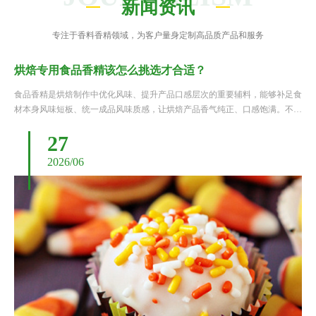
新闻资讯
专注于香料香精领域，为客户量身定制高品质产品和服务
烘焙专用食品香精该怎么挑选才合适？
食品香精是烘焙制作中优化风味、提升产品口感层次的重要辅料，能够补足食
材本身风味短板、统一成品风味质感，让烘焙产品香气纯正、口感饱满。不同
于普通食用香精，烘焙专用香精需要耐受高温烘烤、发酵等特殊工艺环境，同
27
时要适配面包、蛋糕、点心等不同烘焙品类的风味调性。很多制作......
2026/06