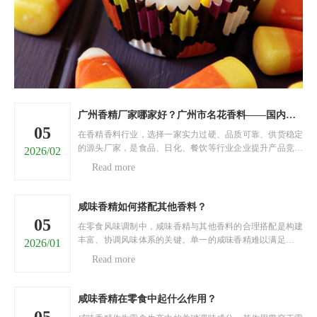
广州香精厂家哪家好？广州市名花香料——国内香精源头直供厂家
05
在香精香料行业，选择一家实力过硬、品质可靠、供货稳定
的源头厂家，是食品、日化、餐饮等行业企业提升产品竞争
2026/02
力的关键。面对市面上五花八门的香精厂家，很多采购商陷
Read more
入两难：担心香精品质不达标、香型单一无法满足需求、供
货不及时耽误生产、价格虚高增加成本……今天，就为大家
推荐......
咸味香精如何搭配其他香料？
05
在零食风味调制中，咸味香精与其他香料的合理搭配是构建
丰富、协调风味体系的关键。单一的咸味香精难以满足消费
2026/01
者对风味层次的多元需求，通过与不同类型香料科学搭配，
Read more
可实现风味的互补、强化与升华，打造出具有独特魅力的零
食风味。以下将从四个核心维度，阐述咸味香精与其他香料
的搭......
咸味香精在零食中起什么作用？